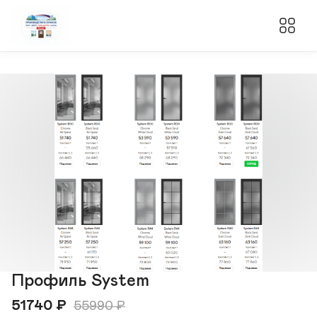
Профиль System
51740
₽
55990
₽