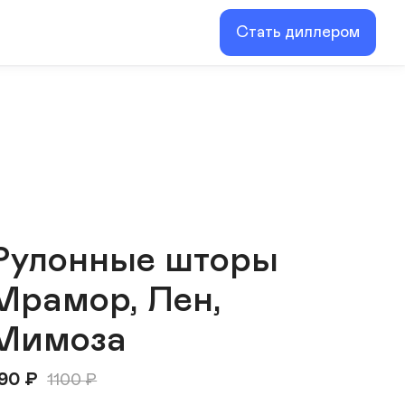
Стать диллером
Рулонные шторы
Мрамор, Лен,
Мимоза
90
₽
1100
₽