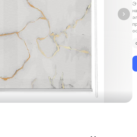
Э
н
э
п
о