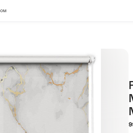
ком
9