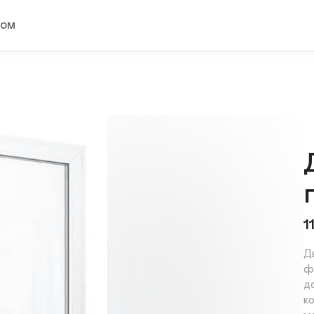
ком
1
Д
ф
д
к