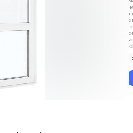
м
н
к
о
с
р
и
к