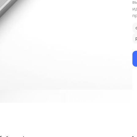
в
и
п