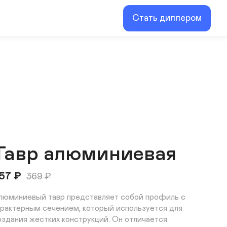
Стать диллером
Тавр алюминиевая
57
₽
369
₽
люминиевый тавр представляет собой профиль с 
арактерным сечением, который используется для 
оздания жестких конструкций. Он отличается 