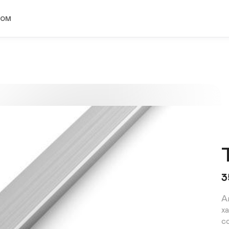
ком
3
А
х
с