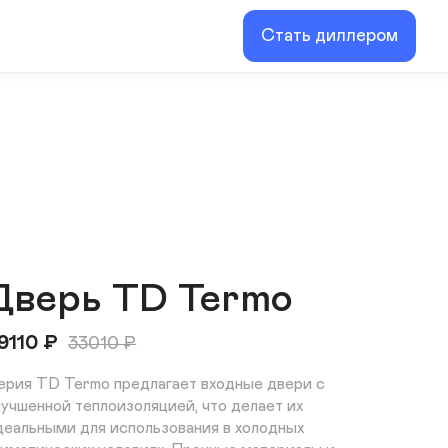
Стать диллером
Дверь TD Termo
9110
₽
33010
₽
ерия TD Termo предлагает входные двери с 
лучшенной теплоизоляцией, что делает их 
деальными для использования в холодных 