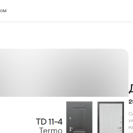
ком
2
С
у
и