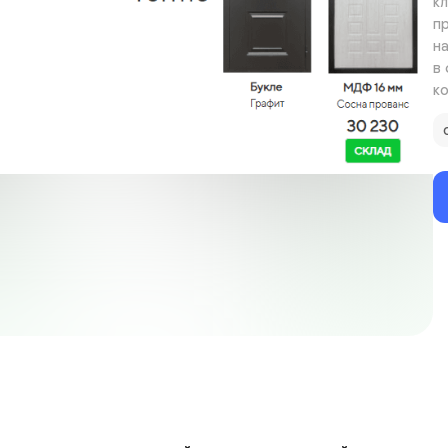
к
п
н
в
к