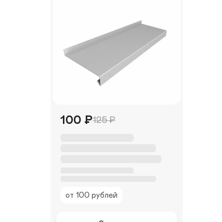
100
₽
125
₽
О
т
л
и
О
в
т
л
от 100 рублей
и
в
ы 